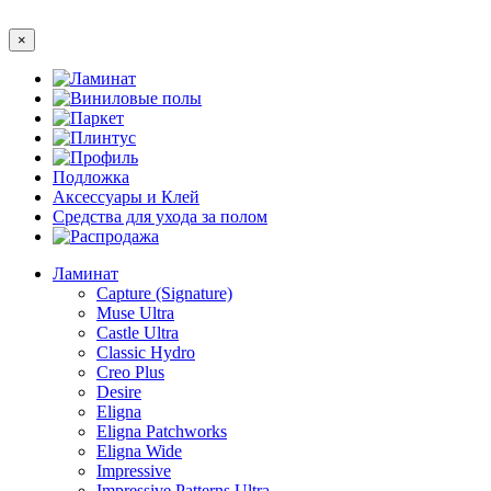
×
Ламинат
Виниловые полы
Паркет
Плинтус
Профиль
Подложка
Аксессуары и Клей
Средства для ухода за полом
Распродажа
Ламинат
Capture (Signature)
Muse Ultra
Castle Ultra
Classic Hydro
Creo Plus
Desire
Eligna
Eligna Patchworks
Eligna Wide
Impressive
Impressive Patterns Ultra