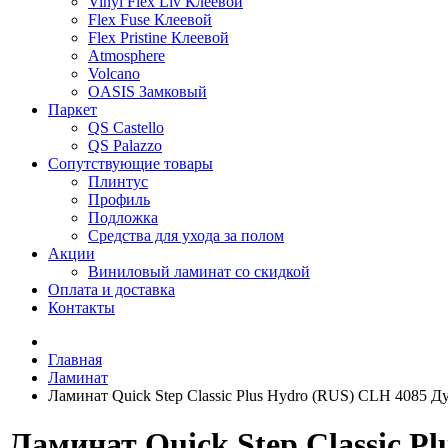
Vinyl Flex Liv Клеевой
Flex Fuse Клеевой
Flex Pristine Клеевой
Atmosphere
Volcano
OASIS Замковый
Паркет
QS Castello
QS Palazzo
Сопутствующие товары
Плинтус
Профиль
Подложка
Средства для ухода за полом
Акции
Виниловый ламинат со скидкой
Оплата и доставка
Контакты
Главная
Ламинат
Ламинат Quick Step Classic Plus Hydro (RUS) CLH 4085 
Ламинат Quick Step Classic 