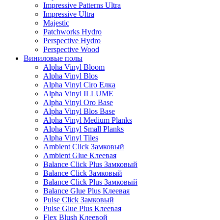
Impressive Patterns Ultra
Impressive Ultra
Majestic
Patchworks Hydro
Perspective Hydro
Perspective Wood
Виниловые полы
Alpha Vinyl Bloom
Alpha Vinyl Blos
Alpha Vinyl Ciro Елка
Alpha Vinyl ILLUME
Alpha Vinyl Oro Base
Alpha Vinyl Blos Base
Alpha Vinyl Medium Planks
Alpha Vinyl Small Planks
Alpha Vinyl Tiles
Ambient Click Замковый
Ambient Glue Клеевая
Balance Click Plus Замковый
Balance Click Замковый
Balance Click Plus Замковый
Balance Glue Plus Клеевая
Pulse Click Замковый
Pulse Glue Plus Клеевая
Flex Blush Клеевой