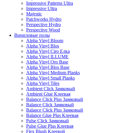
Impressive Patterns Ultra
Impressive Ultra
Majestic
Patchworks Hydro
Perspective Hydro
Perspective Wood
Виниловые полы
Alpha Vinyl Bloom
Alpha Vinyl Blos
Alpha Vinyl Ciro Елка
Alpha Vinyl ILLUME
Alpha Vinyl Oro Base
Alpha Vinyl Blos Base
Alpha Vinyl Medium Planks
Alpha Vinyl Small Planks
Alpha Vinyl Tiles
Ambient Click Замковый
Ambient Glue Клеевая
Balance Click Plus Замковый
Balance Click Замковый
Balance Click Plus Замковый
Balance Glue Plus Клеевая
Pulse Click Замковый
Pulse Glue Plus Клеевая
Flex Blush Клеевой