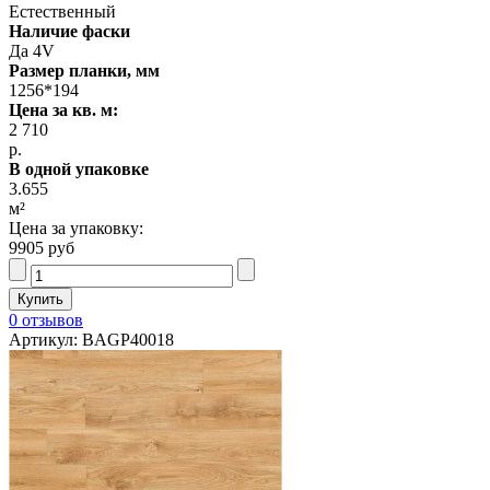
Естественный
Наличие фаски
Да 4V
Размер планки, мм
1256*194
Цена за кв. м:
2 710
р.
В одной упаковке
3.655
м²
Цена за упаковку:
9905 руб
0 отзывов
Артикул: BAGP40018