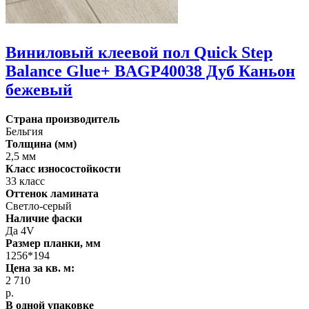
Виниловый клеевой пол Quick Step
Balance Glue+ BAGP40038 Дуб Каньон
бежевый
Страна производитель
Бельгия
Толщина (мм)
2,5 мм
Класс износостойкости
33 класс
Оттенок ламината
Светло-серый
Наличие фаски
Да 4V
Размер планки, мм
1256*194
Цена за кв. м:
2 710
р.
В одной упаковке