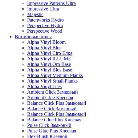
Impressive Patterns Ultra
Impressive Ultra
Majestic
Patchworks Hydro
Perspective Hydro
Perspective Wood
Виниловые полы
Alpha Vinyl Bloom
Alpha Vinyl Blos
Alpha Vinyl Ciro Елка
Alpha Vinyl ILLUME
Alpha Vinyl Oro Base
Alpha Vinyl Blos Base
Alpha Vinyl Medium Planks
Alpha Vinyl Small Planks
Alpha Vinyl Tiles
Ambient Click Замковый
Ambient Glue Клеевая
Balance Click Plus Замковый
Balance Click Замковый
Balance Click Plus Замковый
Balance Glue Plus Клеевая
Pulse Click Замковый
Pulse Glue Plus Клеевая
Flex Blush Клеевой