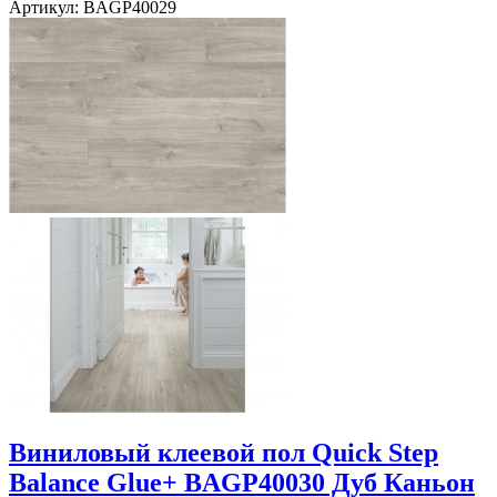
Артикул: BAGP40029
Виниловый клеевой пол Quick Step
Balance Glue+ BAGP40030 Дуб Каньон