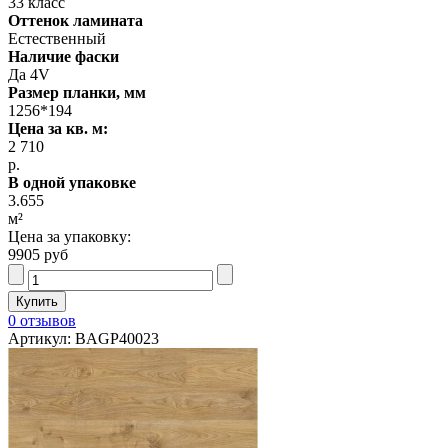
33 класс
Оттенок ламината
Естественный
Наличие фаски
Да 4V
Размер планки, мм
1256*194
Цена за кв. м:
2 710
р.
В одной упаковке
3.655
м²
Цена за упаковку:
9905 руб
0 отзывов
Артикул: BAGP40023