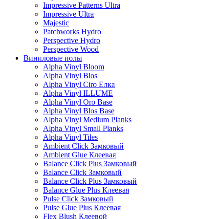
Impressive Patterns Ultra
Impressive Ultra
Majestic
Patchworks Hydro
Perspective Hydro
Perspective Wood
Виниловые полы
Alpha Vinyl Bloom
Alpha Vinyl Blos
Alpha Vinyl Ciro Елка
Alpha Vinyl ILLUME
Alpha Vinyl Oro Base
Alpha Vinyl Blos Base
Alpha Vinyl Medium Planks
Alpha Vinyl Small Planks
Alpha Vinyl Tiles
Ambient Click Замковый
Ambient Glue Клеевая
Balance Click Plus Замковый
Balance Click Замковый
Balance Click Plus Замковый
Balance Glue Plus Клеевая
Pulse Click Замковый
Pulse Glue Plus Клеевая
Flex Blush Клеевой