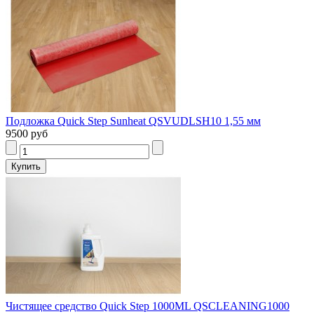
Подложка Quick Step Sunheat QSVUDLSH10 1,55 мм
9500 руб
Чистящее средство Quick Step 1000ML QSCLEANING1000