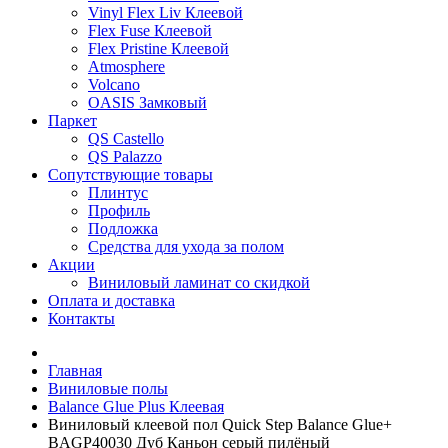
Vinyl Flex Liv Клеевой
Flex Fuse Клеевой
Flex Pristine Клеевой
Atmosphere
Volcano
OASIS Замковый
Паркет
QS Castello
QS Palazzo
Сопутствующие товары
Плинтус
Профиль
Подложка
Средства для ухода за полом
Акции
Виниловый ламинат со скидкой
Оплата и доставка
Контакты
Главная
Виниловые полы
Balance Glue Plus Клеевая
Виниловый клеевой пол Quick Step Balance Glue+
BAGP40030 Дуб Каньон серый пилёный