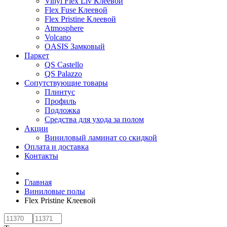
Vinyl Flex Liv Клеевой
Flex Fuse Клеевой
Flex Pristine Клеевой
Atmosphere
Volcano
OASIS Замковый
Паркет
QS Castello
QS Palazzo
Сопутствующие товары
Плинтус
Профиль
Подложка
Средства для ухода за полом
Акции
Виниловый ламинат со скидкой
Оплата и доставка
Контакты
Главная
Виниловые полы
Flex Pristine Клеевой