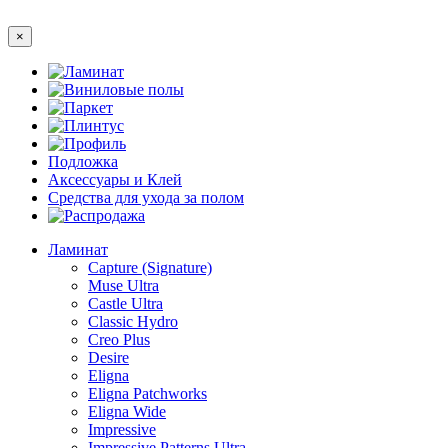
×
Ламинат
Виниловые полы
Паркет
Плинтус
Профиль
Подложка
Аксессуары и Клей
Средства для ухода за полом
Распродажа
Ламинат
Capture (Signature)
Muse Ultra
Castle Ultra
Classic Hydro
Creo Plus
Desire
Eligna
Eligna Patchworks
Eligna Wide
Impressive
Impressive Patterns Ultra