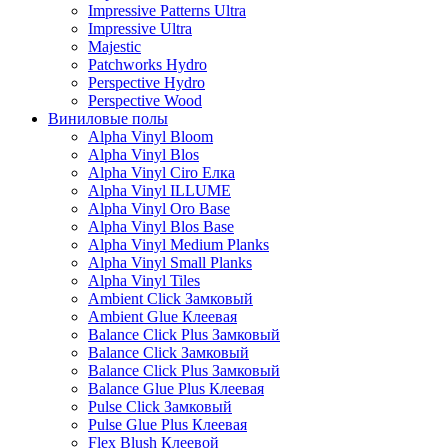
Impressive Patterns Ultra
Impressive Ultra
Majestic
Patchworks Hydro
Perspective Hydro
Perspective Wood
Виниловые полы
Alpha Vinyl Bloom
Alpha Vinyl Blos
Alpha Vinyl Ciro Елка
Alpha Vinyl ILLUME
Alpha Vinyl Oro Base
Alpha Vinyl Blos Base
Alpha Vinyl Medium Planks
Alpha Vinyl Small Planks
Alpha Vinyl Tiles
Ambient Click Замковый
Ambient Glue Клеевая
Balance Click Plus Замковый
Balance Click Замковый
Balance Click Plus Замковый
Balance Glue Plus Клеевая
Pulse Click Замковый
Pulse Glue Plus Клеевая
Flex Blush Клеевой