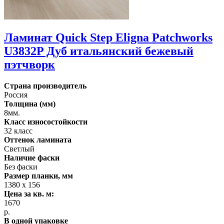
Ламинат Quick Step Eligna Patchworks
U3832P Дуб итальянский бежевый
пэтчворк
Страна производитель
Россия
Толщина (мм)
8мм.
Класс износостойкости
32 класс
Оттенок ламината
Светлый
Наличие фаски
Без фаски
Размер планки, мм
1380 x 156
Цена за кв. м:
1670
р.
В одной упаковке