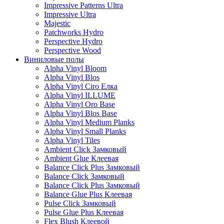
Impressive Patterns Ultra
Impressive Ultra
Majestic
Patchworks Hydro
Perspective Hydro
Perspective Wood
Виниловые полы
Alpha Vinyl Bloom
Alpha Vinyl Blos
Alpha Vinyl Ciro Елка
Alpha Vinyl ILLUME
Alpha Vinyl Oro Base
Alpha Vinyl Blos Base
Alpha Vinyl Medium Planks
Alpha Vinyl Small Planks
Alpha Vinyl Tiles
Ambient Click Замковый
Ambient Glue Клеевая
Balance Click Plus Замковый
Balance Click Замковый
Balance Click Plus Замковый
Balance Glue Plus Клеевая
Pulse Click Замковый
Pulse Glue Plus Клеевая
Flex Blush Клеевой