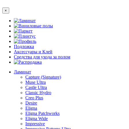
×
Ламинат
Виниловые полы
Паркет
Плинтус
Профиль
Подложка
Аксессуары и Клей
Средства для ухода за полом
Распродажа
Ламинат
Capture (Signature)
Muse Ultra
Castle Ultra
Classic Hydro
Creo Plus
Desire
Eligna
Eligna Patchworks
Eligna Wide
Impressive
Impressive Patterns Ultra