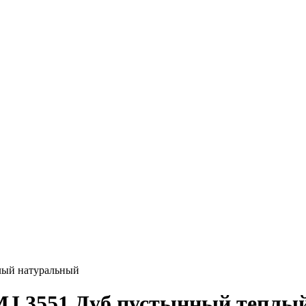
плый натуральный
 MJ 3551 Дуб пустынный тепл