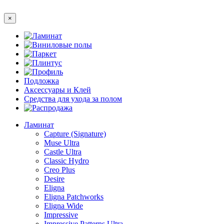
×
Ламинат
Виниловые полы
Паркет
Плинтус
Профиль
Подложка
Аксессуары и Клей
Средства для ухода за полом
Распродажа
Ламинат
Capture (Signature)
Muse Ultra
Castle Ultra
Classic Hydro
Creo Plus
Desire
Eligna
Eligna Patchworks
Eligna Wide
Impressive
Impressive Patterns Ultra