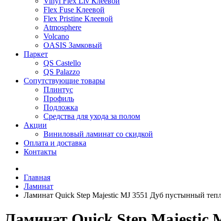
Vinyl Flex Liv Клеевой
Flex Fuse Клеевой
Flex Pristine Клеевой
Atmosphere
Volcano
OASIS Замковый
Паркет
QS Castello
QS Palazzo
Сопутствующие товары
Плинтус
Профиль
Подложка
Средства для ухода за полом
Акции
Виниловый ламинат со скидкой
Оплата и доставка
Контакты
Главная
Ламинат
Ламинат Quick Step Majestic MJ 3551 Дуб пустынный те
Ламинат Quick Step Majestic