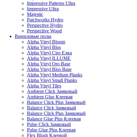
Impressive Patterns Ultra
Impressive Ultra
Majestic
Patchworks Hydro
Perspective Hydro
Perspective Wood
Виниловые полы
Alpha Vinyl Bloom
Alpha Vinyl Blos
Alpha Vinyl Ciro Елка
Alpha Vinyl ILLUME
Alpha Vinyl Oro Base
Alpha Vinyl Blos Base
Alpha Vinyl Medium Planks
Alpha Vinyl Small Planks
Alpha Vinyl Tiles
Ambient Click Замковый
Ambient Glue Клеевая
Balance Click Plus Замковый
Balance Click Замковый
Balance Click Plus Замковый
Balance Glue Plus Клеевая
Pulse Click Замковый
Pulse Glue Plus Клеевая
Flex Blush Клеевой