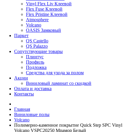
Vinyl Flex Liv Клеевой
Flex Fuse Клеевой
Flex Pristine Клеевой
Atmosphere
Volcano
OASIS Замковый
Паркет
QS Castello
QS Palazzo
Сопутствующие товары
Плинтус
Профиль
Подложка
Средства для ухода за полом
Акции
Виниловый ламинат со скидкой
Оплата и доставка
Контакты
Главная
Виниловые полы
Volcano
Полимерно-каменное покрытие Quick Step SPC Vinyl
Volcano VSPC20250 Мрамор Белый