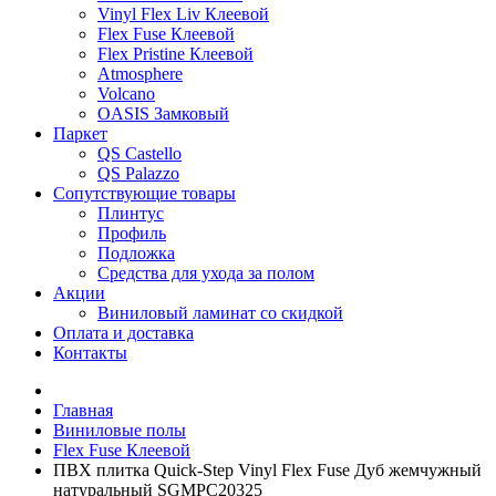
Vinyl Flex Liv Клеевой
Flex Fuse Клеевой
Flex Pristine Клеевой
Atmosphere
Volcano
OASIS Замковый
Паркет
QS Castello
QS Palazzo
Сопутствующие товары
Плинтус
Профиль
Подложка
Средства для ухода за полом
Акции
Виниловый ламинат со скидкой
Оплата и доставка
Контакты
Главная
Виниловые полы
Flex Fuse Клеевой
ПВХ плитка Quick-Step Vinyl Flex Fuse Дуб жемчужный
натуральный SGMPC20325