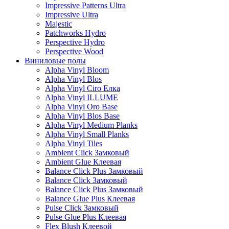
Impressive Patterns Ultra
Impressive Ultra
Majestic
Patchworks Hydro
Perspective Hydro
Perspective Wood
Виниловые полы
Alpha Vinyl Bloom
Alpha Vinyl Blos
Alpha Vinyl Ciro Елка
Alpha Vinyl ILLUME
Alpha Vinyl Oro Base
Alpha Vinyl Blos Base
Alpha Vinyl Medium Planks
Alpha Vinyl Small Planks
Alpha Vinyl Tiles
Ambient Click Замковый
Ambient Glue Клеевая
Balance Click Plus Замковый
Balance Click Замковый
Balance Click Plus Замковый
Balance Glue Plus Клеевая
Pulse Click Замковый
Pulse Glue Plus Клеевая
Flex Blush Клеевой