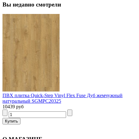
Вы недавно смотрели
ПВХ плитка Quick-Step Vinyl Flex Fuse Дуб жемчужный
натуральный SGMPC20325
10439 руб