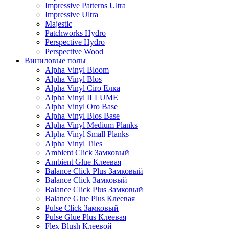
Impressive Patterns Ultra
Impressive Ultra
Majestic
Patchworks Hydro
Perspective Hydro
Perspective Wood
Виниловые полы
Alpha Vinyl Bloom
Alpha Vinyl Blos
Alpha Vinyl Ciro Елка
Alpha Vinyl ILLUME
Alpha Vinyl Oro Base
Alpha Vinyl Blos Base
Alpha Vinyl Medium Planks
Alpha Vinyl Small Planks
Alpha Vinyl Tiles
Ambient Click Замковый
Ambient Glue Клеевая
Balance Click Plus Замковый
Balance Click Замковый
Balance Click Plus Замковый
Balance Glue Plus Клеевая
Pulse Click Замковый
Pulse Glue Plus Клеевая
Flex Blush Клеевой