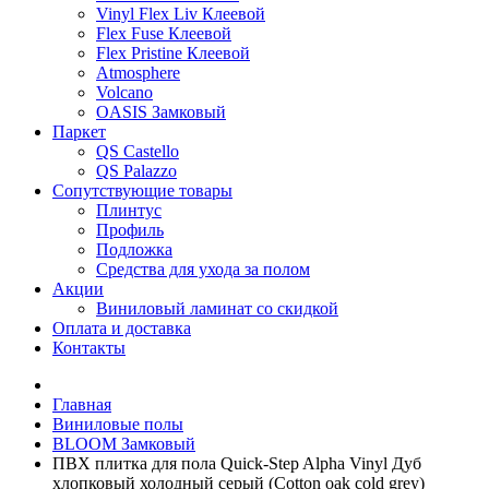
Vinyl Flex Liv Клеевой
Flex Fuse Клеевой
Flex Pristine Клеевой
Atmosphere
Volcano
OASIS Замковый
Паркет
QS Castello
QS Palazzo
Сопутствующие товары
Плинтус
Профиль
Подложка
Средства для ухода за полом
Акции
Виниловый ламинат со скидкой
Оплата и доставка
Контакты
Главная
Виниловые полы
BLOOM Замковый
ПВХ плитка для пола Quick-Step Alpha Vinyl Дуб
хлопковый холодный серый (Cotton oak cold grey)