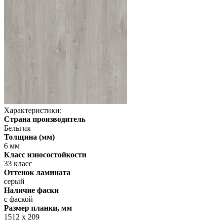
Характеристики:
Страна производитель
Бельгия
Толщина (мм)
6 мм
Класс износостойкости
33 класс
Оттенок ламината
серый
Наличие фаски
с фаской
Размер планки, мм
1512 х 209