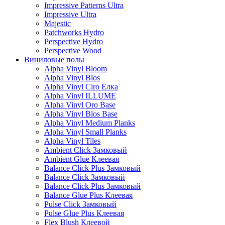
Impressive Patterns Ultra
Impressive Ultra
Majestic
Patchworks Hydro
Perspective Hydro
Perspective Wood
Виниловые полы
Alpha Vinyl Bloom
Alpha Vinyl Blos
Alpha Vinyl Ciro Елка
Alpha Vinyl ILLUME
Alpha Vinyl Oro Base
Alpha Vinyl Blos Base
Alpha Vinyl Medium Planks
Alpha Vinyl Small Planks
Alpha Vinyl Tiles
Ambient Click Замковый
Ambient Glue Клеевая
Balance Click Plus Замковый
Balance Click Замковый
Balance Click Plus Замковый
Balance Glue Plus Клеевая
Pulse Click Замковый
Pulse Glue Plus Клеевая
Flex Blush Клеевой