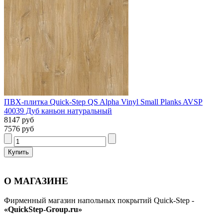
ПВХ-плитка Quick-Step QS Alpha Vinyl Small Planks AVSP
40039 Дуб каньон натуральный
8147 руб
7576 руб
О МАГАЗИНЕ
Фирменный магазин напольных покрытий Quick-Step -
«QuickStep-Group.ru»