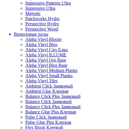
Impressive Patterns Ultra
Impressive Ultra
Majestic
Patchworks Hydro
Perspective Hydro
Perspective Wood
Виниловые полы
Alpha Vinyl Bloom
Alpha Vinyl Blos
Alpha Vinyl Ciro Елка
Alpha Vinyl ILLUME
Alpha Vinyl Oro Base
Alpha Vinyl Blos Base
Alpha Vinyl Medium Planks
Alpha Vinyl Small Planks
Alpha Vinyl Tiles
Ambient Click Замковый
Ambient Glue Клеевая
Balance Click Plus Замковый
Balance Click Замковый
Balance Click Plus Замковый
Balance Glue Plus Клеевая
Pulse Click Замковый
Pulse Glue Plus Клеевая
Flex Blush Клеевой