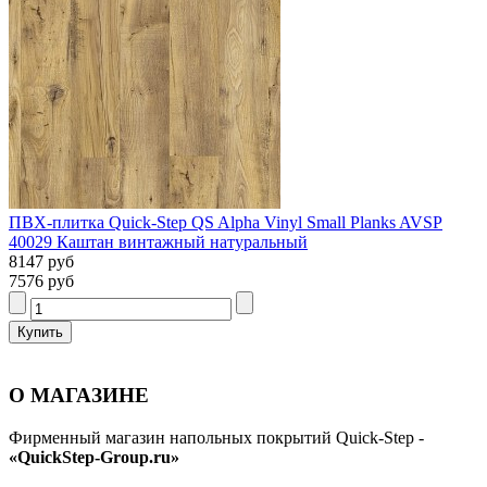
ПВХ-плитка Quick-Step QS Alpha Vinyl Small Planks AVSP
40029 Каштан винтажный натуральный
8147 руб
7576 руб
О МАГАЗИНЕ
Фирменный магазин напольных покрытий Quick-Step -
«QuickStep-Group.ru»