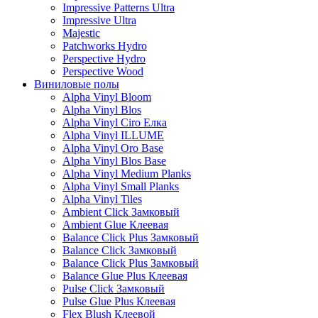
Impressive Patterns Ultra
Impressive Ultra
Majestic
Patchworks Hydro
Perspective Hydro
Perspective Wood
Виниловые полы
Alpha Vinyl Bloom
Alpha Vinyl Blos
Alpha Vinyl Ciro Елка
Alpha Vinyl ILLUME
Alpha Vinyl Oro Base
Alpha Vinyl Blos Base
Alpha Vinyl Medium Planks
Alpha Vinyl Small Planks
Alpha Vinyl Tiles
Ambient Click Замковый
Ambient Glue Клеевая
Balance Click Plus Замковый
Balance Click Замковый
Balance Click Plus Замковый
Balance Glue Plus Клеевая
Pulse Click Замковый
Pulse Glue Plus Клеевая
Flex Blush Клеевой