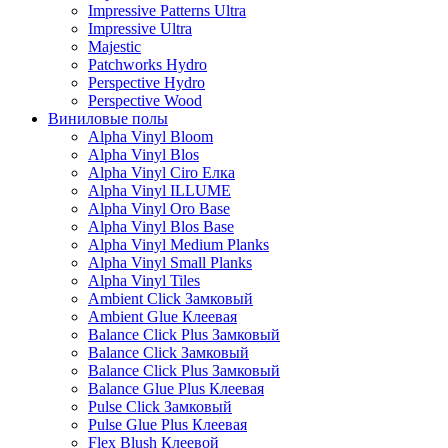
Impressive Patterns Ultra
Impressive Ultra
Majestic
Patchworks Hydro
Perspective Hydro
Perspective Wood
Виниловые полы
Alpha Vinyl Bloom
Alpha Vinyl Blos
Alpha Vinyl Ciro Елка
Alpha Vinyl ILLUME
Alpha Vinyl Oro Base
Alpha Vinyl Blos Base
Alpha Vinyl Medium Planks
Alpha Vinyl Small Planks
Alpha Vinyl Tiles
Ambient Click Замковый
Ambient Glue Клеевая
Balance Click Plus Замковый
Balance Click Замковый
Balance Click Plus Замковый
Balance Glue Plus Клеевая
Pulse Click Замковый
Pulse Glue Plus Клеевая
Flex Blush Клеевой