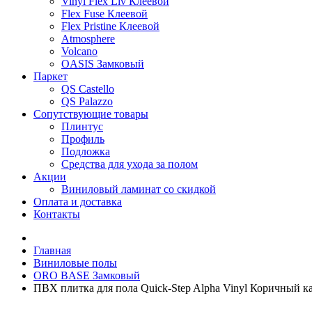
Vinyl Flex Liv Клеевой
Flex Fuse Клеевой
Flex Pristine Клеевой
Atmosphere
Volcano
OASIS Замковый
Паркет
QS Castello
QS Palazzo
Сопутствующие товары
Плинтус
Профиль
Подложка
Средства для ухода за полом
Акции
Виниловый ламинат со скидкой
Оплата и доставка
Контакты
Главная
Виниловые полы
ORO BASE Замковый
ПВХ плитка для пола Quick-Step Alpha Vinyl Коричный к