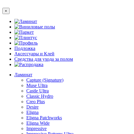
×
Ламинат
Виниловые полы
Паркет
Плинтус
Профиль
Подложка
Аксессуары и Клей
Средства для ухода за полом
Распродажа
Ламинат
Capture (Signature)
Muse Ultra
Castle Ultra
Classic Hydro
Creo Plus
Desire
Eligna
Eligna Patchworks
Eligna Wide
Impressive
Impressive Patterns Ultra