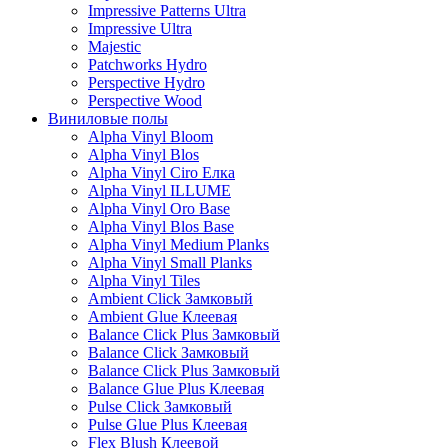
Impressive Patterns Ultra
Impressive Ultra
Majestic
Patchworks Hydro
Perspective Hydro
Perspective Wood
Виниловые полы
Alpha Vinyl Bloom
Alpha Vinyl Blos
Alpha Vinyl Ciro Елка
Alpha Vinyl ILLUME
Alpha Vinyl Oro Base
Alpha Vinyl Blos Base
Alpha Vinyl Medium Planks
Alpha Vinyl Small Planks
Alpha Vinyl Tiles
Ambient Click Замковый
Ambient Glue Клеевая
Balance Click Plus Замковый
Balance Click Замковый
Balance Click Plus Замковый
Balance Glue Plus Клеевая
Pulse Click Замковый
Pulse Glue Plus Клеевая
Flex Blush Клеевой