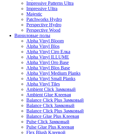
Impressive Patterns Ultra
Impressive Ultra
Majestic
Patchworks Hydro
Perspective Hydro
Perspective Wood
Виниловые полы
Alpha Vinyl Bloom
Alpha Vinyl Blos
Alpha Vinyl Ciro Елка
Alpha Vinyl ILLUME
Alpha Vinyl Oro Base
Alpha Vinyl Blos Base
Alpha Vinyl Medium Planks
Alpha Vinyl Small Planks
Alpha Vinyl Tiles
Ambient Click Замковый
Ambient Glue Клеевая
Balance Click Plus Замковый
Balance Click Замковый
Balance Click Plus Замковый
Balance Glue Plus Клеевая
Pulse Click Замковый
Pulse Glue Plus Клеевая
Flex Blush Клеевой