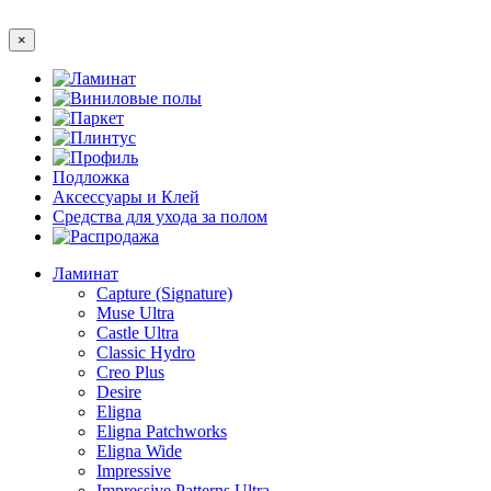
×
Ламинат
Виниловые полы
Паркет
Плинтус
Профиль
Подложка
Аксессуары и Клей
Средства для ухода за полом
Распродажа
Ламинат
Capture (Signature)
Muse Ultra
Castle Ultra
Classic Hydro
Creo Plus
Desire
Eligna
Eligna Patchworks
Eligna Wide
Impressive
Impressive Patterns Ultra