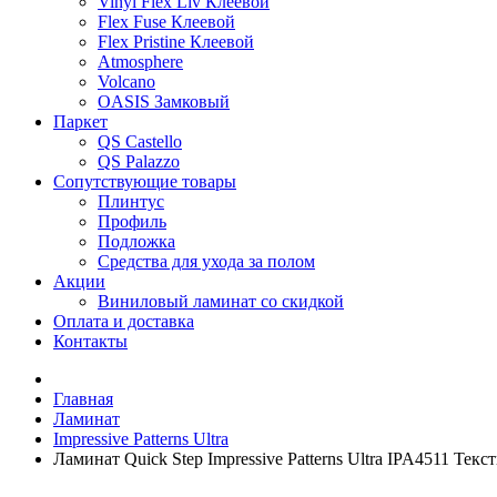
Vinyl Flex Liv Клеевой
Flex Fuse Клеевой
Flex Pristine Клеевой
Atmosphere
Volcano
OASIS Замковый
Паркет
QS Castello
QS Palazzo
Сопутствующие товары
Плинтус
Профиль
Подложка
Средства для ухода за полом
Акции
Виниловый ламинат со скидкой
Оплата и доставка
Контакты
Главная
Ламинат
Impressive Patterns Ultra
Ламинат Quick Step Impressive Patterns Ultra IPA4511 Тек