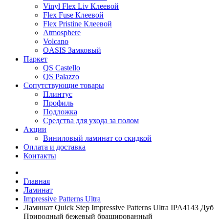
Vinyl Flex Liv Клеевой
Flex Fuse Клеевой
Flex Pristine Клеевой
Atmosphere
Volcano
OASIS Замковый
Паркет
QS Castello
QS Palazzo
Сопутствующие товары
Плинтус
Профиль
Подложка
Средства для ухода за полом
Акции
Виниловый ламинат со скидкой
Оплата и доставка
Контакты
Главная
Ламинат
Impressive Patterns Ultra
Ламинат Quick Step Impressive Patterns Ultra IPA4143 Дуб
Природный бежевый брашированный