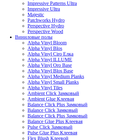
Impressive Patterns Ultra
Impressive Ultra
Majestic
Patchworks Hydro
Perspective Hydro
Perspective Wood
Виниловые полы
Alpha Vinyl Bloom
Alpha Vinyl Blos
Alpha Vinyl Ciro Елка
Alpha Vinyl ILLUME
Alpha Vinyl Oro Base
Alpha Vinyl Blos Base
Alpha Vinyl Medium Planks
Alpha Vinyl Small Planks
Alpha Vinyl Tiles
Ambient Click Замковый
Ambient Glue Клеевая
Balance Click Plus Замковый
Balance Click Замковый
Balance Click Plus Замковый
Balance Glue Plus Клеевая
Pulse Click Замковый
Pulse Glue Plus Клеевая
Flex Blush Клеевой