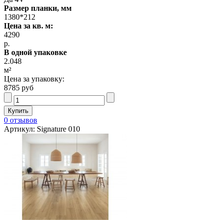
Размер планки, мм
1380*212
Цена за кв. м:
4290
р.
В одной упаковке
2.048
м²
Цена за упаковку:
8785 руб
0 отзывов
Артикул: Signature 010