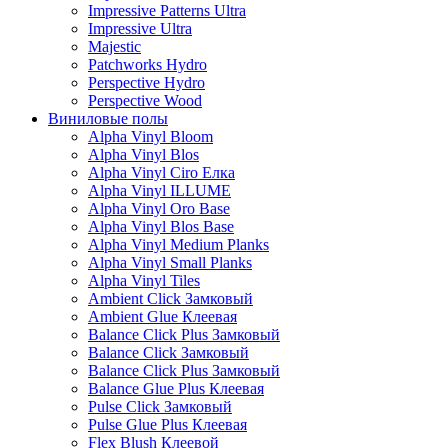
Impressive Patterns Ultra
Impressive Ultra
Majestic
Patchworks Hydro
Perspective Hydro
Perspective Wood
Виниловые полы
Alpha Vinyl Bloom
Alpha Vinyl Blos
Alpha Vinyl Ciro Елка
Alpha Vinyl ILLUME
Alpha Vinyl Oro Base
Alpha Vinyl Blos Base
Alpha Vinyl Medium Planks
Alpha Vinyl Small Planks
Alpha Vinyl Tiles
Ambient Click Замковый
Ambient Glue Клеевая
Balance Click Plus Замковый
Balance Click Замковый
Balance Click Plus Замковый
Balance Glue Plus Клеевая
Pulse Click Замковый
Pulse Glue Plus Клеевая
Flex Blush Клеевой