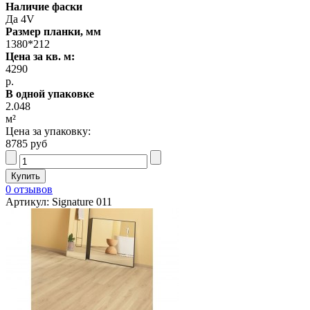
Наличие фаски
Да 4V
Размер планки, мм
1380*212
Цена за кв. м:
4290
р.
В одной упаковке
2.048
м²
Цена за упаковку:
8785 руб
0 отзывов
Артикул: Signature 011