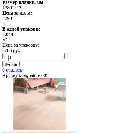
Размер планки, мм
1380*212
Цена за кв. м:
4290
р.
В одной упаковке
2.048
м²
Цена за упаковку:
8785 руб
0 отзывов
Артикул: Signature 005