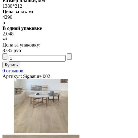
Размер планки, мм
1380*212
Цена за кв. м:
4290
р.
В одной упаковке
2.048
м²
Цена за упаковку:
8785 руб
0 отзывов
Артикул: Signature 002