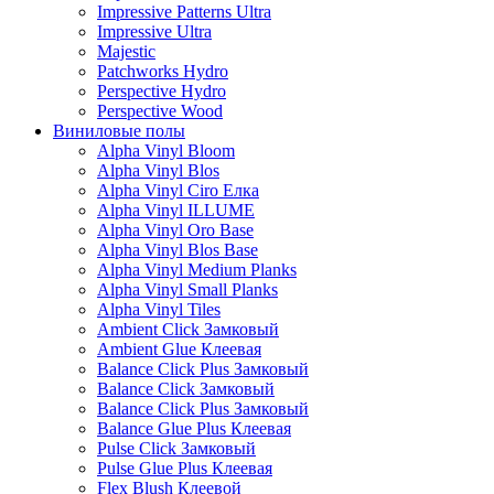
Impressive Patterns Ultra
Impressive Ultra
Majestic
Patchworks Hydro
Perspective Hydro
Perspective Wood
Виниловые полы
Alpha Vinyl Bloom
Alpha Vinyl Blos
Alpha Vinyl Ciro Елка
Alpha Vinyl ILLUME
Alpha Vinyl Oro Base
Alpha Vinyl Blos Base
Alpha Vinyl Medium Planks
Alpha Vinyl Small Planks
Alpha Vinyl Tiles
Ambient Click Замковый
Ambient Glue Клеевая
Balance Click Plus Замковый
Balance Click Замковый
Balance Click Plus Замковый
Balance Glue Plus Клеевая
Pulse Click Замковый
Pulse Glue Plus Клеевая
Flex Blush Клеевой